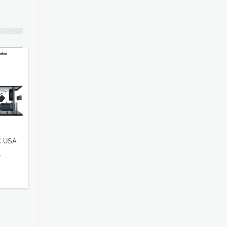
C USA
1