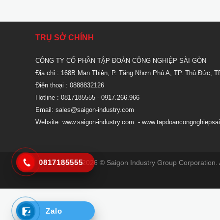
TRỤ SỞ CHÍNH
CÔNG TY CỔ PHẦN TẬP ĐOÀN CÔNG NGHIỆP SÀI GÒN
Địa chỉ : 168B Man Thiện, P. Tăng Nhơn Phú A, TP. Thủ Đức, T
Điện thoại : 0888832126
Hotline : 0817185555
- 0917.266.966
Email:
sales@saigon-industry.com
Website:
www.saigon-industry.com
-
www.tapdoancongnghiepsai
0817185555
Copyright 2026 © Saigon Industry Group Corporation. A
Zalo