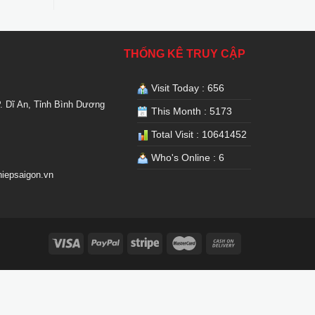
THỐNG KÊ TRUY CẬP
Visit Today : 656
. Dĩ An, Tỉnh Bình Dương
This Month : 5173
Total Visit : 10641452
Who's Online : 6
iepsaigon.vn