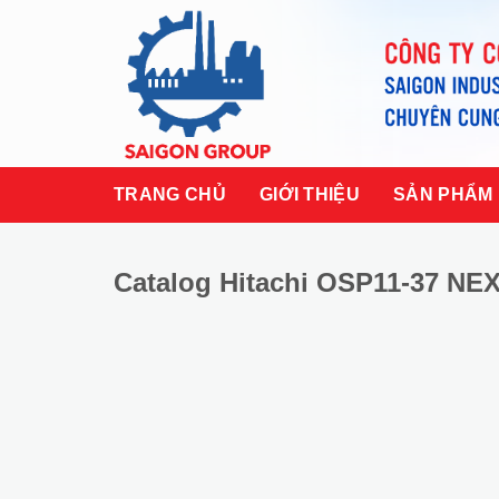
Skip
to
content
TRANG CHỦ
GIỚI THIỆU
SẢN PHẨM
Catalog Hitachi OSP11-37 NEX