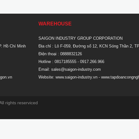
WAREHOUSE
SAIGON INDUSTRY GROUP CORPORATION
P. Hồ Chí Minh
Địa chỉ : Lô F-059, Đường số 12, KCN Sóng Thần 2, TP
Điện thoại : 0888832126
Hotline : 0817185555
- 0917.266.966
Email:
sales@saigon-industry.com
gon.vn
Website:
www.saigon-industry.vn -
www.tapdoancongngh
ll rights reserviced