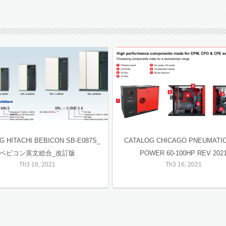
G HITACHI BEBICON SB-E087S_
CATALOG CHICAGO PNEUMATI
ベビコン英文総合_改訂版
POWER 60-100HP REV 202
Th3 16, 2021
Th3 16, 2021