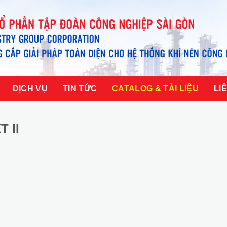
DỊCH VỤ
TIN TỨC
CATALOG & TÀI LIỆU
LI
T II