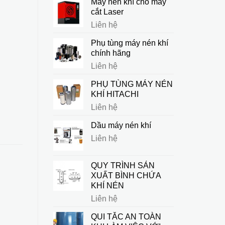
Máy nén khí cho máy
cắt Laser
Liên hệ
Phụ tùng máy nén khí
chính hãng
Liên hệ
PHỤ TÙNG MÁY NÉN
KHÍ HITACHI
Liên hệ
Dầu máy nén khí
Liên hệ
QUY TRÌNH SẢN
XUẤT BÌNH CHỨA
KHÍ NÉN
Liên hệ
QUI TẮC AN TOÀN