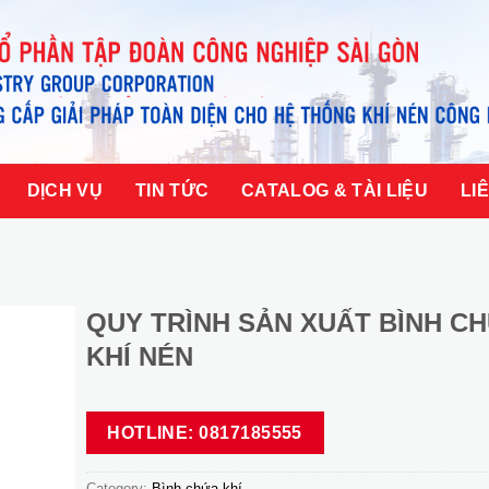
DỊCH VỤ
TIN TỨC
CATALOG & TÀI LIỆU
LI
QUY TRÌNH SẢN XUẤT BÌNH C
KHÍ NÉN
HOTLINE: 0817185555
Category:
Bình chứa khí