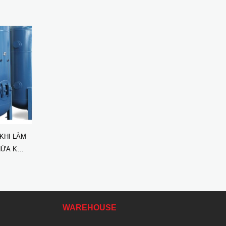
KHI LÀM
HỨA KHÍ
WAREHOUSE