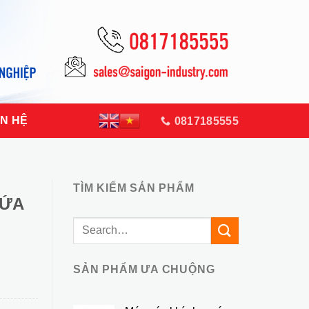
ÊN HỆ
0817185555
TÌM KIẾM SẢN PHẨM
HỨA
Search
for:
SẢN PHẨM ƯA CHUỘNG