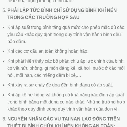
rơ le hoạt động không chính xác.
PHẢI LẬP TỨC ĐÌNH CHỈ SỬ DỤNG BÌNH KHÍ NÉN
TRONG CÁC TRƯỜNG HỢP SAU
Khi áp suất trong bình tăng quá mức cho phép mặc dù các
yêu cầu khác quy định trong quy trình vận hành bình đều
bảo đảm.
Khi các cơ cấu an toàn không hoàn hảo.
Khi phát hiện thấy các bộ phận chịu áp lực chính của bình
có vết nứt, phồng, gỉ mòn đáng kể, xã hơi, nước ở các mối
nối, mối hàn, các miếng đệm bị xé,…
Khi xảy ra sự cháy đe dọa đến bình đang có áp suất.
Khi áp kế hư hỏng và không có khả năng xác định áp suất
trong bình bằng một dụng cụ nào khác. Những trường hợp
khác theo quy định trong quy trình vận hành của đơn vị.
NGUYÊN NHÂN CÁC VỤ TAI NẠN LAO ĐỘNG TRÊN
THIẾT BỊ BÌNH CHỨA KHÍ NÉN KHÔNG AN TOÀN: