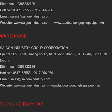
Điện thoại : 0888832126
Hotline : 0817185555
- 0917.266.966
Email:
sales@saigon-industry.com
Website:
www.saigon-industry.com
-
www.tapdoancongnghiepsaigon.vn
WAREHOUSE
SAIGON INDUSTRY GROUP CORPORATION
Địa chỉ : Lô F-059, Đường số 12, KCN Sóng Thần 2, TP. Dĩ An, Tỉnh Bình
Dương
Điện thoại : 0888832126
Hotline : 0817185555
- 0917.266.966
Email:
sales@saigon-industry.com
Website:
www.saigon-industry.vn -
www.tapdoancongnghiepsaigon.vn
THỐNG KÊ TRUY CẬP