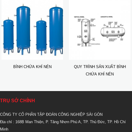
BÌNH CHỨA KHÍ NÉN
QUY TRÌNH SẢN XUẤT BÌNH
CHỨA KHÍ NÉN
TRỤ SỞ CHÍNH
CÔNG TY CỔ PHẦN TẬP ĐOÀN CÔNG NGHIỆP SÀI GÒN
Địa chỉ : 168B Man Thiện, P. Tăng Nhơn Phú A, TP. Thủ Đức, TP. Hồ Chí
Minh