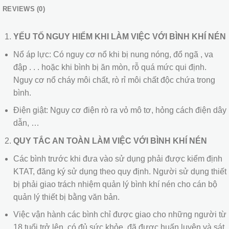
REVIEWS (0)
YẾU TỐ NGUY HIỂM KHI LÀM VIỆC VỚI BÌNH KHÍ NÉN
Nổ áp lực: Có nguy cơ nổ khi bị nung nóng, đổ ngã , va
đập . . . hoặc khi bình bị ăn mòn, rỗ quá mức qui định.
Nguy cơ nổ cháy môi chất, rò rỉ môi chất độc chứa trong
bình.
Điện giật: Nguy cơ điện rò ra vỏ mô tơ, hỏng cách điện dây
dẫn, …
QUY TẮC AN TOÀN LÀM VIỆC VỚI BÌNH KHÍ NÉN
Các bình trước khi đưa vào sử dụng phải được kiểm định
KTAT, đăng ký sử dụng theo quy định. Người sử dụng thiết
bị phải giao trách nhiệm quản lý bình khí nén cho cán bộ
quản lý thiết bị bằng văn bản.
Việc vận hành các bình chỉ được giao cho những người từ
18 tuổi trở lên, có đủ sức khỏe, đã được huấn luyện và sát