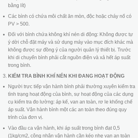
bằng lít)
Các bình có chứa môi chất ăn mòn, độc hoặc cháy nổ có
PV > 500.
Đối với bình chứa không khí nén di động: Không được tự
ý dời chỗ đặt máy và sử dụng máy vào mục đích khác mà
không được sự đồng ý của người quản lý thiết bị. Trước
khi di chuyển bình phải cắt nguồn điện và xả hết áp suất
trong bình.
KIỂM TRA BÌNH KHÍ NÉN KHI ĐANG HOẠT ĐỘNG
Người trực tiếp vận hành bình phải thường xuyên kiểm tra
tình trạng hoạt động của bình, sự hoạt động của các dụng
cụ kiểm tra đo lường: áp kế, van an toàn, rơ le khống chế
áp suất. Vận hành bình một các an toàn theo đúng quy
trình của đơn vị.
Vào đầu ca vận hành, khi áp suất trong bình đạt 0,5
(1kg/cm2, công nhân vận hành cần kéo nhẹ van an toàn