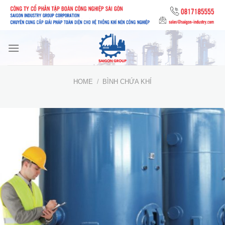
Skip
to
content
HOME
/
BÌNH CHỨA KHÍ