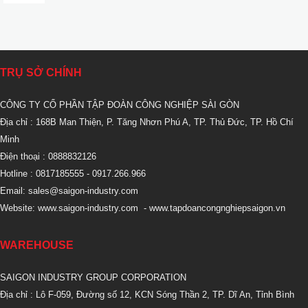
TRỤ SỞ CHÍNH
CÔNG TY CỔ PHẦN TẬP ĐOÀN CÔNG NGHIỆP SÀI GÒN
Địa chỉ : 168B Man Thiện, P. Tăng Nhơn Phú A, TP. Thủ Đức, TP. Hồ Chí
Minh
Điện thoại : 0888832126
Hotline : 0817185555
- 0917.266.966
Email:
sales@saigon-industry.com
Website:
www.saigon-industry.com
-
www.tapdoancongnghiepsaigon.vn
WAREHOUSE
SAIGON INDUSTRY GROUP CORPORATION
Địa chỉ : Lô F-059, Đường số 12, KCN Sóng Thần 2, TP. Dĩ An, Tỉnh Bình