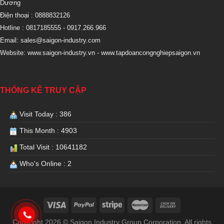
Dương
Điện thoại : 0888832126
Hotline : 0817185555
- 0917.266.966
Email:
sales@saigon-industry.com
Website:
www.saigon-industry.vn -
www.tapdoancongnghiepsaigon.vn
THỐNG KÊ TRUY CẬP
Visit Today : 386
This Month : 4903
Total Visit : 10641182
Who's Online : 2
Copyright 2026 © Saigon Industry Group Corporation. All rights