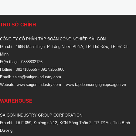
NÉN (132 – 240KW)
11KW)
TRỤ SỞ CHÍNH
CÔNG TY CỔ PHẦN TẬP ĐOÀN CÔNG NGHIỆP SÀI GÒN
Địa chỉ : 168B Man Thiện, P. Tăng Nhơn Phú A, TP. Thủ Đức, TP. Hồ Chí
Minh
Điện thoại : 0888832126
Hotline : 0817185555
- 0917.266.966
Email:
sales@saigon-industry.com
Website:
www.saigon-industry.com
-
www.tapdoancongnghiepsaigon.vn
WAREHOUSE
SAIGON INDUSTRY GROUP CORPORATION
Địa chỉ : Lô F-059, Đường số 12, KCN Sóng Thần 2, TP. Dĩ An, Tỉnh Bình
Dương