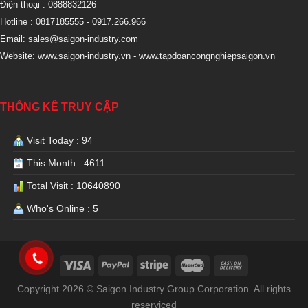
Điện thoại : 0888832126
Hotline : 0817185555
- 0917.266.966
Email:
sales@saigon-industry.com
Website:
www.saigon-industry.vn -
www.tapdoancongnghiepsaigon.vn
THỐNG KÊ TRUY CẬP
Visit Today : 94
This Month : 4611
Total Visit : 10640890
Who's Online : 5
Copyright 2026 © Saigon Industry Group Corporation. All rights
reserviced